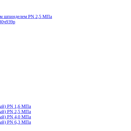
ым шпинделем PN 2,5 МПа
30ч939р
ый) PN 1,6 МПа
ый) PN 2,5 МПа
ый) PN 4,0 МПа
ый) PN 6,3 МПа