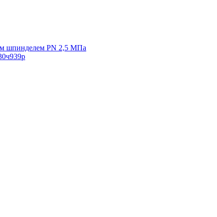
ым шпинделем PN 2,5 МПа
30ч939р