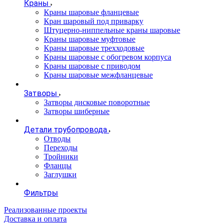
Краны
Краны шаровые фланцевые
Кран шаровый под приварку
Штуцерно-ниппельные краны шаровые
Краны шаровые муфтовые
Краны шаровые трехходовые
Краны шаровые с обогревом корпуса
Краны шаровые с приводом
Краны шаровые межфланцевые
Затворы
Затворы дисковые поворотные
Затворы шиберные
Детали трубопровода
Отводы
Переходы
Тройники
Фланцы
Заглушки
Фильтры
Реализованные проекты
Доставка и оплата