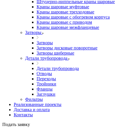
Штуцерно-ниппельные краны шаровые
Краны шаровые муфтовые
Краны шаровые трехходовые
Краны шаровые с обогревом корпуса
Краны шаровые с приводом
Краны шаровые межфланцевые
Затворы
Затворы
Затворы дисковые поворотные
Затворы шиберные
Детали трубопровода
Детали трубопровода
Отводы
Переходы
Тройники
Фланцы
Заглушки
Фильтры
Реализованные проекты
Доставка и оплата
Контакты
Подать заявку