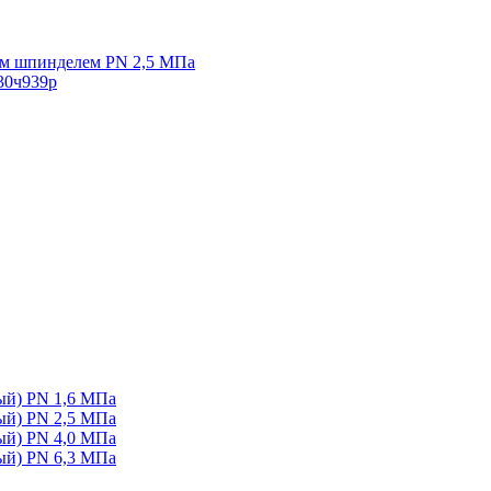
ым шпинделем PN 2,5 МПа
30ч939р
ый) PN 1,6 МПа
ый) PN 2,5 МПа
ый) PN 4,0 МПа
ый) PN 6,3 МПа