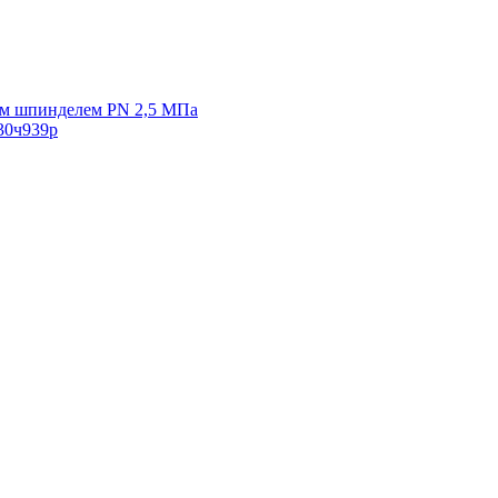
ым шпинделем PN 2,5 МПа
30ч939р