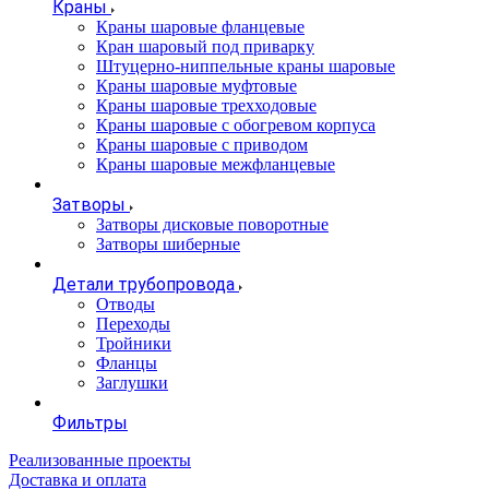
Краны
Краны шаровые фланцевые
Кран шаровый под приварку
Штуцерно-ниппельные краны шаровые
Краны шаровые муфтовые
Краны шаровые трехходовые
Краны шаровые с обогревом корпуса
Краны шаровые с приводом
Краны шаровые межфланцевые
Затворы
Затворы дисковые поворотные
Затворы шиберные
Детали трубопровода
Отводы
Переходы
Тройники
Фланцы
Заглушки
Фильтры
Реализованные проекты
Доставка и оплата