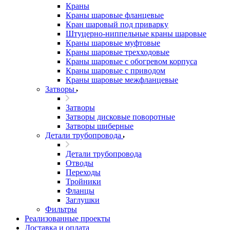
Краны
Краны шаровые фланцевые
Кран шаровый под приварку
Штуцерно-ниппельные краны шаровые
Краны шаровые муфтовые
Краны шаровые трехходовые
Краны шаровые с обогревом корпуса
Краны шаровые с приводом
Краны шаровые межфланцевые
Затворы
Затворы
Затворы дисковые поворотные
Затворы шиберные
Детали трубопровода
Детали трубопровода
Отводы
Переходы
Тройники
Фланцы
Заглушки
Фильтры
Реализованные проекты
Доставка и оплата