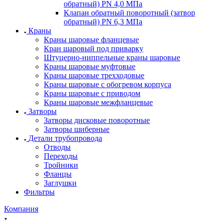
обратный) PN 4,0 МПа
Клапан обратный поворотный (затвор
обратный) PN 6,3 МПа
Краны
Краны шаровые фланцевые
Кран шаровый под приварку
Штуцерно-ниппельные краны шаровые
Краны шаровые муфтовые
Краны шаровые трехходовые
Краны шаровые с обогревом корпуса
Краны шаровые с приводом
Краны шаровые межфланцевые
Затворы
Затворы дисковые поворотные
Затворы шиберные
Детали трубопровода
Отводы
Переходы
Тройники
Фланцы
Заглушки
Фильтры
Компания