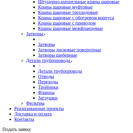
Штуцерно-ниппельные краны шаровые
Краны шаровые муфтовые
Краны шаровые трехходовые
Краны шаровые с обогревом корпуса
Краны шаровые с приводом
Краны шаровые межфланцевые
Затворы
Затворы
Затворы дисковые поворотные
Затворы шиберные
Детали трубопровода
Детали трубопровода
Отводы
Переходы
Тройники
Фланцы
Заглушки
Фильтры
Реализованные проекты
Доставка и оплата
Контакты
Подать заявку