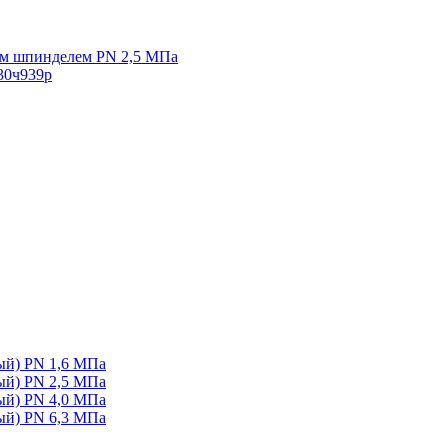
ым шпинделем PN 2,5 МПа
30ч939р
ый) PN 1,6 МПа
ый) PN 2,5 МПа
ый) PN 4,0 МПа
ый) PN 6,3 МПа