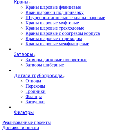
Краны
Краны шаровые фланцевые
Кран шаровый под приварку
Штуцерно-ниппельные краны шаровые
Краны шаровые муфтовые
Краны шаровые трехходовые
Краны шаровые с обогревом корпуса
Краны шаровые с приводом
Краны шаровые межфланцевые
Затворы
Затворы дисковые поворотные
Затворы шиберные
Детали трубопровода
Отводы
Переходы
Тройники
Фланцы
Заглушки
Фильтры
Реализованные проекты
Доставка и оплата