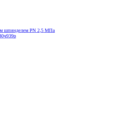
ым шпинделем PN 2,5 МПа
30ч939р