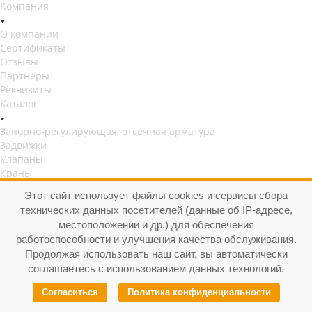
Компания
О компании
Сертификаты
Отзывы
Партнеры
Реквизиты
Каталог
Запорно-регулирующая, отсечная арматура
Задвижки
Клапаны
Краны
Затворы
Этот сайт использует файлы cookies и сервисы сбора
Детали трубопровода
технических данных посетителей (данные об IP-адресе,
Фильтры
местоположении и др.) для обеспечения
Реализованные проекты
работоспособности и улучшения качества обслуживания.
Доставка и оплата
Продолжая использовать наш сайт, вы автоматически
Контакты
соглашаетесь с использованием данных технологий.
+7 495 640-68-60
+7 495 640-68-60
Согласиться
Политика конфиденциальности
Заказать звонок