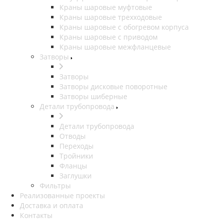
Краны шаровые муфтовые
Краны шаровые трехходовые
Краны шаровые с обогревом корпуса
Краны шаровые с приводом
Краны шаровые межфланцевые
Затворы
Затворы
Затворы дисковые поворотные
Затворы шиберные
Детали трубопровода
Детали трубопровода
Отводы
Переходы
Тройники
Фланцы
Заглушки
Фильтры
Реализованные проекты
Доставка и оплата
Контакты